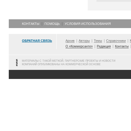
КОНТАКТЫ
ПОМОЩЬ
УСЛОВИЯ ИСПОЛЬЗОВАНИЯ
ОБРАТНАЯ СВЯЗЬ
Архив
Авторы
Темы
Справочники
О «Коммерсанте»
Редакция
Контакты
МАТЕРИАЛЫ С ТАКОЙ МЕТКОЙ, ПАРТНЕРСКИЕ ПРОЕКТЫ И НОВОСТИ
КОМПАНИЙ ОПУБЛИКОВАНЫ НА КОММЕРЧЕСКОЙ ОСНОВЕ