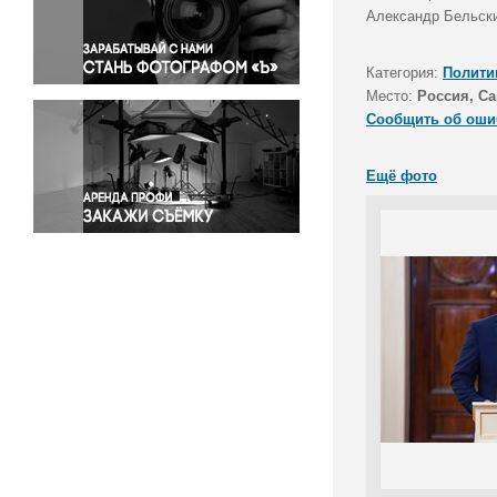
Правосудие
Александр Бельски
Происшествия и конфликты
Религия
Категория:
Полити
Место:
Россия, Са
Светская жизнь
Сообщить об оши
Спорт
Экология
Ещё фото
Экономика и бизнес