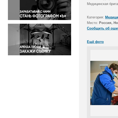
Правосудие
Медицинская брига
Происшествия и конфликты
Религия
Категория:
Медици
Место:
Россия, Н
Светская жизнь
Сообщить об оши
Спорт
Экология
Ещё фото
Экономика и бизнес