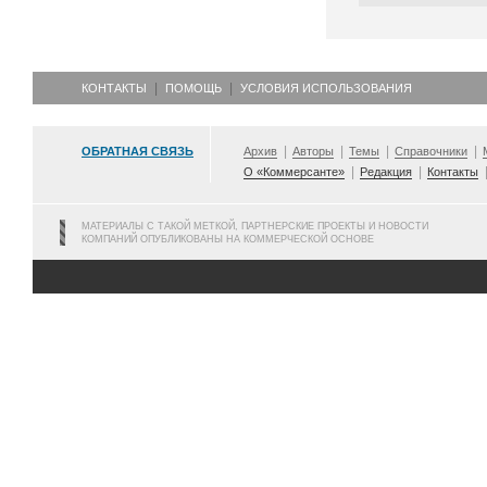
КОНТАКТЫ
ПОМОЩЬ
УСЛОВИЯ ИСПОЛЬЗОВАНИЯ
ОБРАТНАЯ СВЯЗЬ
Архив
Авторы
Темы
Справочники
О «Коммерсанте»
Редакция
Контакты
МАТЕРИАЛЫ С ТАКОЙ МЕТКОЙ, ПАРТНЕРСКИЕ ПРОЕКТЫ И НОВОСТИ
КОМПАНИЙ ОПУБЛИКОВАНЫ НА КОММЕРЧЕСКОЙ ОСНОВЕ