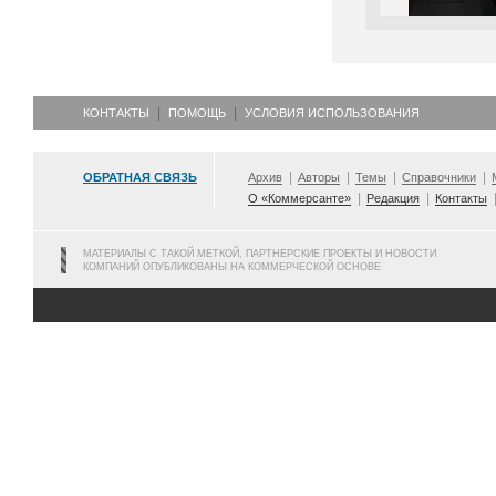
КОНТАКТЫ
ПОМОЩЬ
УСЛОВИЯ ИСПОЛЬЗОВАНИЯ
ОБРАТНАЯ СВЯЗЬ
Архив
Авторы
Темы
Справочники
О «Коммерсанте»
Редакция
Контакты
МАТЕРИАЛЫ С ТАКОЙ МЕТКОЙ, ПАРТНЕРСКИЕ ПРОЕКТЫ И НОВОСТИ
КОМПАНИЙ ОПУБЛИКОВАНЫ НА КОММЕРЧЕСКОЙ ОСНОВЕ