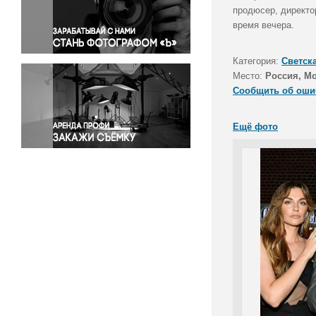
Правосудие
продюсер, директо
время вечера.
Происшествия и конфликты
Религия
Категория:
Светск
Светская жизнь
Место:
Россия, М
Спорт
Сообщить об оши
Экология
Экономика и бизнес
Ещё фото