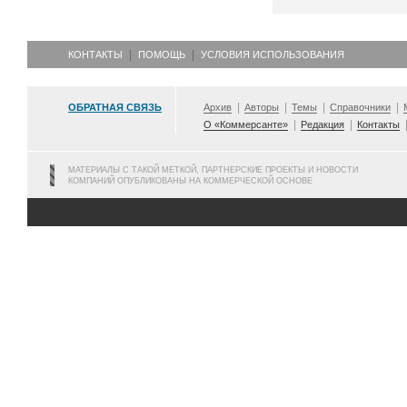
КОНТАКТЫ
ПОМОЩЬ
УСЛОВИЯ ИСПОЛЬЗОВАНИЯ
ОБРАТНАЯ СВЯЗЬ
Архив
Авторы
Темы
Справочники
О «Коммерсанте»
Редакция
Контакты
МАТЕРИАЛЫ С ТАКОЙ МЕТКОЙ, ПАРТНЕРСКИЕ ПРОЕКТЫ И НОВОСТИ
КОМПАНИЙ ОПУБЛИКОВАНЫ НА КОММЕРЧЕСКОЙ ОСНОВЕ