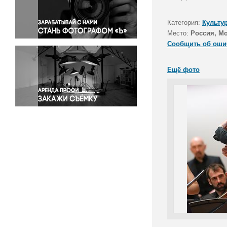
Правосудие
Происшествия и конфликты
Категория:
Культу
Религия
Место:
Россия, М
Сообщить об оши
Светская жизнь
Спорт
Ещё фото
Экология
Экономика и бизнес