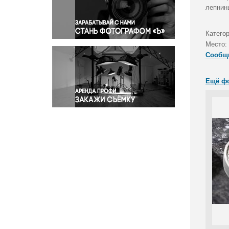
Правосудие
лепнин
Происшествия и конфликты
Религия
Катего
Место:
Светская жизнь
Сообщ
Спорт
Экология
Ещё ф
Экономика и бизнес