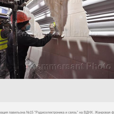
рация павильона №15 "Радиоэлектроника и связь" на ВДНХ. Жанровая ф