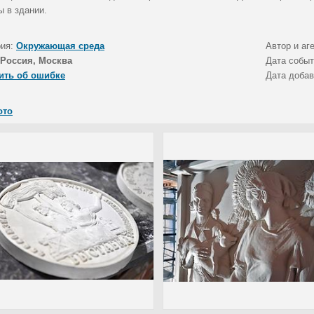
ы в здании.
рия:
Окружающая среда
Автор и аг
Россия, Москва
Дата собы
ить об ошибке
Дата доба
ото