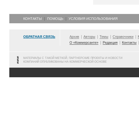
КОНТАКТЫ
ПОМОЩЬ
УСЛОВИЯ ИСПОЛЬЗОВАНИЯ
ОБРАТНАЯ СВЯЗЬ
Архив
Авторы
Темы
Справочники
О «Коммерсанте»
Редакция
Контакты
МАТЕРИАЛЫ С ТАКОЙ МЕТКОЙ, ПАРТНЕРСКИЕ ПРОЕКТЫ И НОВОСТИ
КОМПАНИЙ ОПУБЛИКОВАНЫ НА КОММЕРЧЕСКОЙ ОСНОВЕ