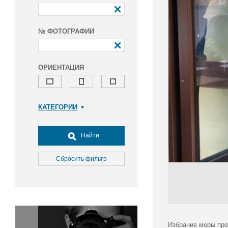
№ ФОТОГРАФИИ
ОРИЕНТАЦИЯ
КАТЕГОРИИ
Армия и ВПК
Досуг, туризм и отдых
Найти
Культура
Медицина
Сбросить фильтр
Наука
Образование
Общество
Окружающая среда
Политика
Избрание меры пре