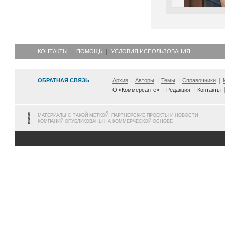
КОНТАКТЫ
ПОМОЩЬ
УСЛОВИЯ ИСПОЛЬЗОВАНИЯ
ОБРАТНАЯ СВЯЗЬ
Архив
Авторы
Темы
Справочники
О «Коммерсанте»
Редакция
Контакты
МАТЕРИАЛЫ С ТАКОЙ МЕТКОЙ, ПАРТНЕРСКИЕ ПРОЕКТЫ И НОВОСТИ
КОМПАНИЙ ОПУБЛИКОВАНЫ НА КОММЕРЧЕСКОЙ ОСНОВЕ