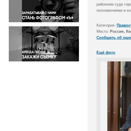
Правосудие
районном суде гор
полномочиями в ко
Происшествия и конфликты
Религия
Категория:
Правос
Светская жизнь
Место:
Россия, Ке
Спорт
Сообщить об оши
Экология
Экономика и бизнес
Ещё фото