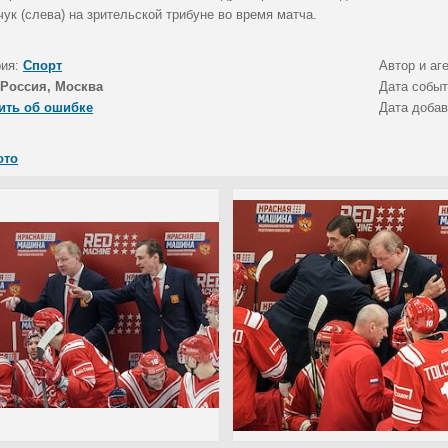
ук (слева) на зрительской трибуне во время матча.
рия:
Спорт
Автор и аг
Россия, Москва
Дата собы
ить об ошибке
Дата доба
ото