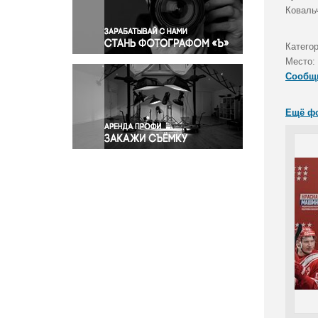
Правосудие
Ковальч
Происшествия и конфликты
Религия
Катего
Место:
Светская жизнь
Сообщ
Спорт
Экология
Ещё ф
Экономика и бизнес