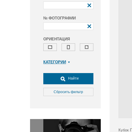
№ ФОТОГРАФИИ
ОРИЕНТАЦИЯ
КАТЕГОРИИ
Армия и ВПК
Досуг, туризм и отдых
Найти
Культура
Медицина
Сбросить фильтр
Наука
Образование
Общество
Окружающая среда
Политика
Кубок 