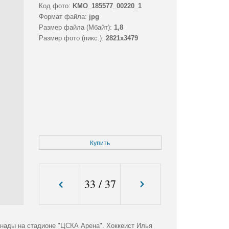
Код фото:
KMO_185577_00220_1
Формат файла:
jpg
Размер файла (Мбайт):
1,8
Размер фото (пикс.):
2821x3479
Купить
33
/
37
анады на стадионе "ЦСКА Арена". Хоккеист Илья