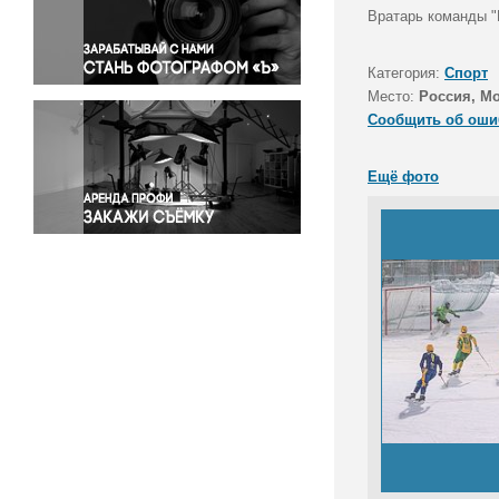
Правосудие
Вратарь команды "
Происшествия и конфликты
Религия
Категория:
Спорт
Место:
Россия, Мо
Светская жизнь
Сообщить об оши
Спорт
Экология
Ещё фото
Экономика и бизнес