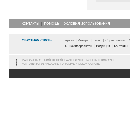
КОНТАКТЫ
ПОМОЩЬ
УСЛОВИЯ ИСПОЛЬЗОВАНИЯ
ОБРАТНАЯ СВЯЗЬ
Архив
Авторы
Темы
Справочники
О «Коммерсанте»
Редакция
Контакты
МАТЕРИАЛЫ С ТАКОЙ МЕТКОЙ, ПАРТНЕРСКИЕ ПРОЕКТЫ И НОВОСТИ
КОМПАНИЙ ОПУБЛИКОВАНЫ НА КОММЕРЧЕСКОЙ ОСНОВЕ