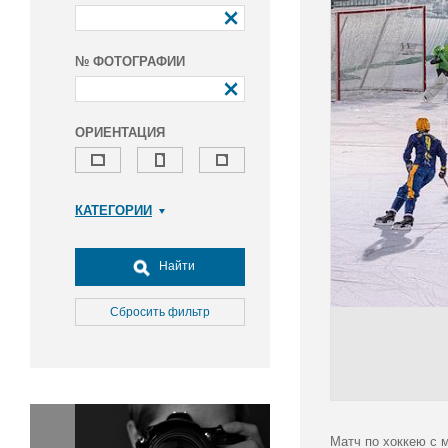
№ ФОТОГРАФИИ
ОРИЕНТАЦИЯ
КАТЕГОРИИ
Армия и ВПК
Досуг, туризм и отдых
Найти
Культура
Медицина
Сбросить фильтр
Наука
Образование
Общество
Окружающая среда
Политика
Матч по хоккею с м