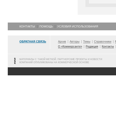
КОНТАКТЫ
ПОМОЩЬ
УСЛОВИЯ ИСПОЛЬЗОВАНИЯ
ОБРАТНАЯ СВЯЗЬ
Архив
Авторы
Темы
Справочники
О «Коммерсанте»
Редакция
Контакты
МАТЕРИАЛЫ С ТАКОЙ МЕТКОЙ, ПАРТНЕРСКИЕ ПРОЕКТЫ И НОВОСТИ
КОМПАНИЙ ОПУБЛИКОВАНЫ НА КОММЕРЧЕСКОЙ ОСНОВЕ