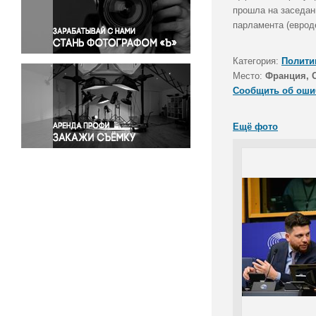
Правосудие
прошла на заседан
парламента (еврод
Происшествия и конфликты
Религия
Категория:
Полити
Светская жизнь
Место:
Франция, 
Спорт
Сообщить об оши
Экология
Экономика и бизнес
Ещё фото