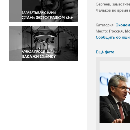
Правосудие
Сергеев, заместит
Фальков во время 
Происшествия и конфликты
Религия
Категория:
Эконом
Светская жизнь
Место:
Россия, М
Спорт
Сообщить об оши
Экология
Экономика и бизнес
Ещё фото