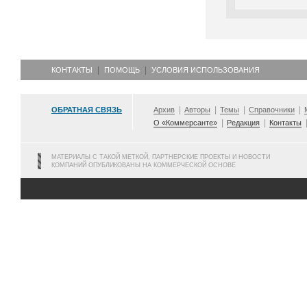
КОНТАКТЫ
ПОМОЩЬ
УСЛОВИЯ ИСПОЛЬЗОВАНИЯ
ОБРАТНАЯ СВЯЗЬ
Архив
Авторы
Темы
Справочники
О «Коммерсанте»
Редакция
Контакты
МАТЕРИАЛЫ С ТАКОЙ МЕТКОЙ, ПАРТНЕРСКИЕ ПРОЕКТЫ И НОВОСТИ
КОМПАНИЙ ОПУБЛИКОВАНЫ НА КОММЕРЧЕСКОЙ ОСНОВЕ