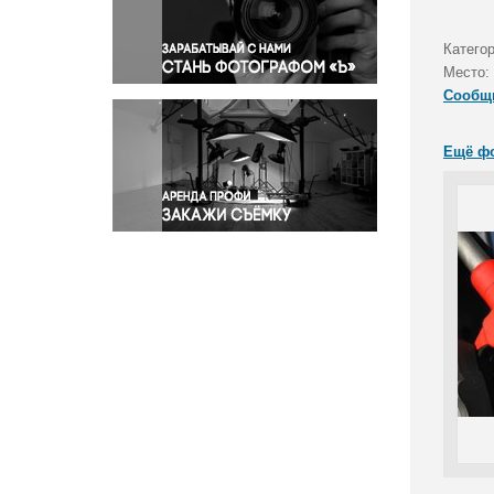
Правосудие
Происшествия и конфликты
Катего
Религия
Место:
Сообщ
Светская жизнь
Спорт
Ещё ф
Экология
Экономика и бизнес