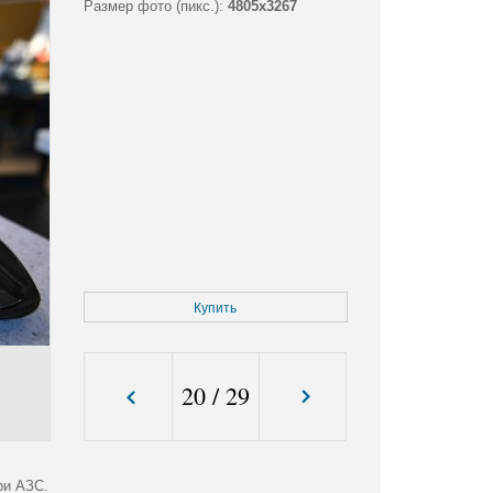
Размер фото (пикс.):
4805x3267
Купить
20
/
29
ри АЗС.