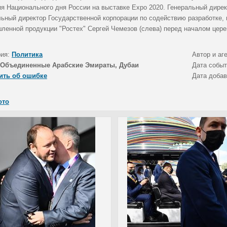
ия Национального дня России на выставке Expo 2020. Генеральный дире
льный директор Государственной корпорации по содействию разработке, 
ленной продукции "Ростех" Сергей Чемезов (слева) перед началом цере
рия:
Политика
Автор и аг
Объединенные Арабские Эмираты, Дубаи
Дата собы
ить об ошибке
Дата доба
ото