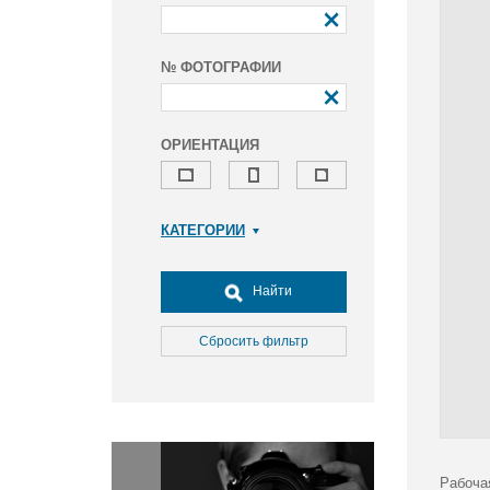
№ ФОТОГРАФИИ
ОРИЕНТАЦИЯ
КАТЕГОРИИ
Армия и ВПК
Досуг, туризм и отдых
Найти
Культура
Медицина
Сбросить фильтр
Наука
Образование
Общество
Окружающая среда
Политика
Рабоча