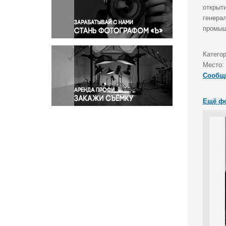
Правосудие
открыт
генера
Происшествия и конфликты
промыш
Религия
Светская жизнь
Катего
Спорт
Место:
Экология
Сообщ
Экономика и бизнес
Ещё ф