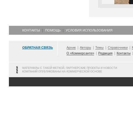
КОНТАКТЫ
ПОМОЩЬ
УСЛОВИЯ ИСПОЛЬЗОВАНИЯ
ОБРАТНАЯ СВЯЗЬ
Архив
Авторы
Темы
Справочники
О «Коммерсанте»
Редакция
Контакты
МАТЕРИАЛЫ С ТАКОЙ МЕТКОЙ, ПАРТНЕРСКИЕ ПРОЕКТЫ И НОВОСТИ
КОМПАНИЙ ОПУБЛИКОВАНЫ НА КОММЕРЧЕСКОЙ ОСНОВЕ