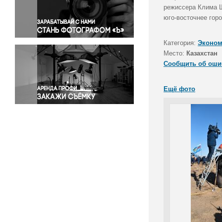
Правосудие
режиссера Клима Ш
юго-восточнее гор
Происшествия и конфликты
Религия
Категория:
Эконом
Светская жизнь
Место:
Казахстан
Спорт
Сообщить об оши
Экология
Экономика и бизнес
Ещё фото