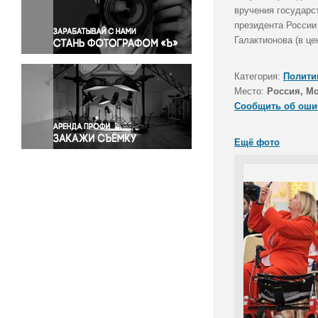
Правосудие
вручения государс
президента России
Происшествия и конфликты
Галактионова (в це
Религия
Светская жизнь
Категория:
Полити
Спорт
Место:
Россия, М
Экология
Сообщить об оши
Экономика и бизнес
Ещё фото