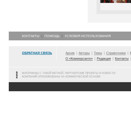
КОНТАКТЫ
ПОМОЩЬ
УСЛОВИЯ ИСПОЛЬЗОВАНИЯ
ОБРАТНАЯ СВЯЗЬ
Архив
Авторы
Темы
Справочники
О «Коммерсанте»
Редакция
Контакты
МАТЕРИАЛЫ С ТАКОЙ МЕТКОЙ, ПАРТНЕРСКИЕ ПРОЕКТЫ И НОВОСТИ
КОМПАНИЙ ОПУБЛИКОВАНЫ НА КОММЕРЧЕСКОЙ ОСНОВЕ