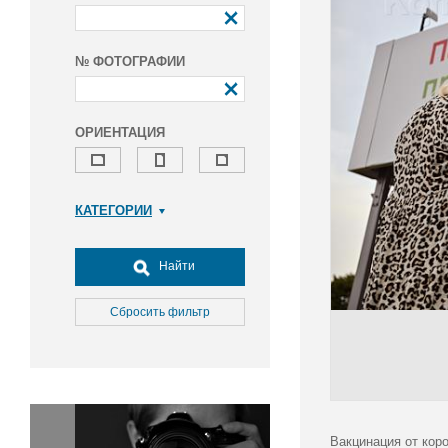
№ ФОТОГРАФИИ
ОРИЕНТАЦИЯ
КАТЕГОРИИ
Армия и ВПК
Досуг, туризм и отдых
Найти
Культура
Медицина
Сбросить фильтр
Наука
Образование
Общество
Окружающая среда
Политика
Вакцинация от кор