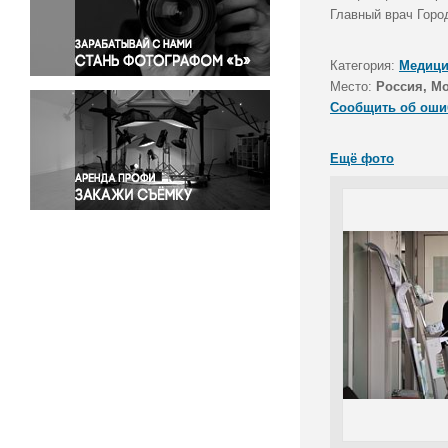
Правосудие
Главный врач Горо
Происшествия и конфликты
Религия
Категория:
Медици
Место:
Россия, М
Светская жизнь
Сообщить об оши
Спорт
Экология
Ещё фото
Экономика и бизнес