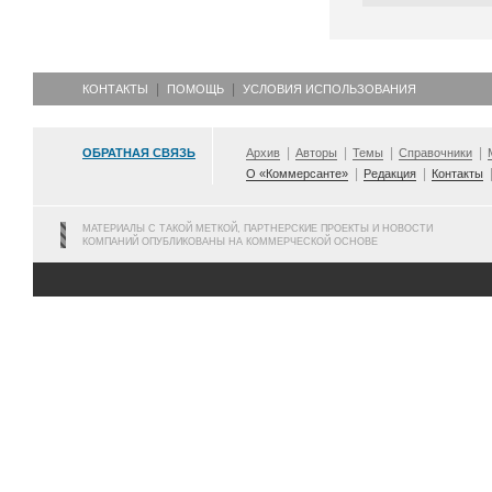
КОНТАКТЫ
ПОМОЩЬ
УСЛОВИЯ ИСПОЛЬЗОВАНИЯ
ОБРАТНАЯ СВЯЗЬ
Архив
Авторы
Темы
Справочники
О «Коммерсанте»
Редакция
Контакты
МАТЕРИАЛЫ С ТАКОЙ МЕТКОЙ, ПАРТНЕРСКИЕ ПРОЕКТЫ И НОВОСТИ
КОМПАНИЙ ОПУБЛИКОВАНЫ НА КОММЕРЧЕСКОЙ ОСНОВЕ