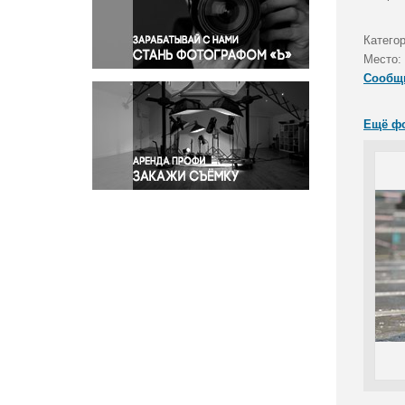
Правосудие
Происшествия и конфликты
Катего
Религия
Место:
Сообщ
Светская жизнь
Спорт
Ещё ф
Экология
Экономика и бизнес