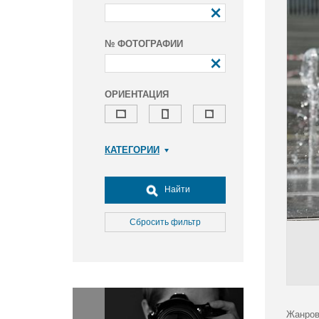
№ ФОТОГРАФИИ
ОРИЕНТАЦИЯ
КАТЕГОРИИ
Армия и ВПК
Досуг, туризм и отдых
Найти
Культура
Медицина
Сбросить фильтр
Наука
Образование
Общество
Окружающая среда
Политика
Жанров