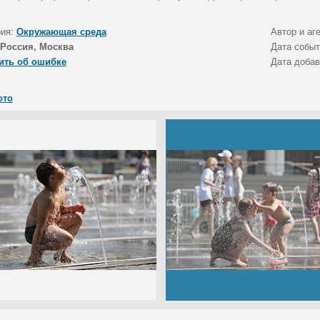
рия:
Окружающая среда
Автор и аг
Россия, Москва
Дата собы
ить об ошибке
Дата доба
ото