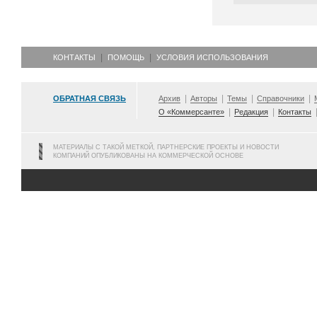
КОНТАКТЫ
ПОМОЩЬ
УСЛОВИЯ ИСПОЛЬЗОВАНИЯ
ОБРАТНАЯ СВЯЗЬ
Архив
Авторы
Темы
Справочники
О «Коммерсанте»
Редакция
Контакты
МАТЕРИАЛЫ С ТАКОЙ МЕТКОЙ, ПАРТНЕРСКИЕ ПРОЕКТЫ И НОВОСТИ
КОМПАНИЙ ОПУБЛИКОВАНЫ НА КОММЕРЧЕСКОЙ ОСНОВЕ