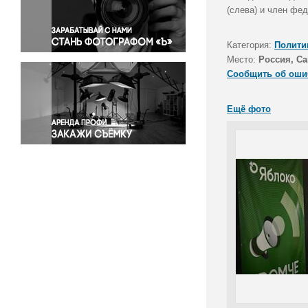
Правосудие
(слева) и член фе
Происшествия и конфликты
Религия
Категория:
Полити
Место:
Россия, Са
Светская жизнь
Сообщить об оши
Спорт
Экология
Ещё фото
Экономика и бизнес