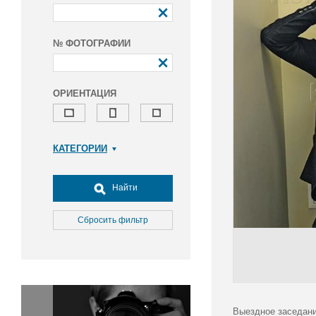
№ ФОТОГРАФИИ
ОРИЕНТАЦИЯ
КАТЕГОРИИ
Армия и ВПК
Досуг, туризм и отдых
Найти
Культура
Медицина
Сбросить фильтр
Наука
Образование
Общество
Окружающая среда
Политика
Выездное заседани