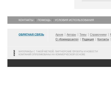
КОНТАКТЫ
ПОМОЩЬ
УСЛОВИЯ ИСПОЛЬЗОВАНИЯ
ОБРАТНАЯ СВЯЗЬ
Архив
Авторы
Темы
Справочники
О «Коммерсанте»
Редакция
Контакты
МАТЕРИАЛЫ С ТАКОЙ МЕТКОЙ, ПАРТНЕРСКИЕ ПРОЕКТЫ И НОВОСТИ
КОМПАНИЙ ОПУБЛИКОВАНЫ НА КОММЕРЧЕСКОЙ ОСНОВЕ