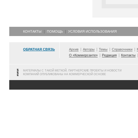
КОНТАКТЫ
ПОМОЩЬ
УСЛОВИЯ ИСПОЛЬЗОВАНИЯ
ОБРАТНАЯ СВЯЗЬ
Архив
Авторы
Темы
Справочники
О «Коммерсанте»
Редакция
Контакты
МАТЕРИАЛЫ С ТАКОЙ МЕТКОЙ, ПАРТНЕРСКИЕ ПРОЕКТЫ И НОВОСТИ
КОМПАНИЙ ОПУБЛИКОВАНЫ НА КОММЕРЧЕСКОЙ ОСНОВЕ