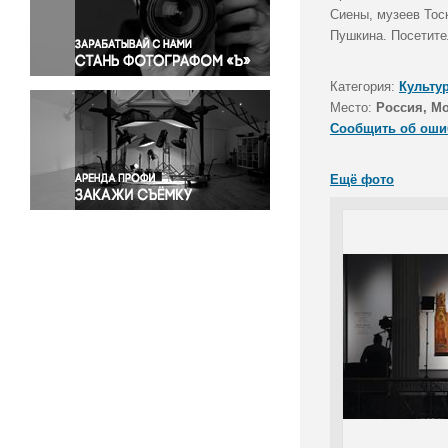
Правосудие
Сиены, музеев Тос
Пушкина. Посетите
Происшествия и конфликты
Религия
Категория:
Культу
Светская жизнь
Место:
Россия, М
Спорт
Сообщить об оши
Экология
Экономика и бизнес
Ещё фото