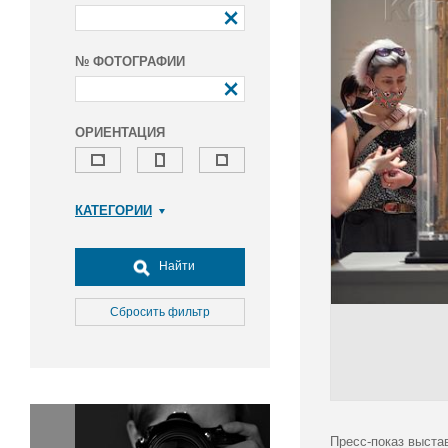
№ ФОТОГРАФИИ
ОРИЕНТАЦИЯ
КАТЕГОРИИ
Армия и ВПК
Досуг, туризм и отдых
Найти
Культура
Медицина
Сбросить фильтр
Наука
Образование
Общество
Окружающая среда
Политика
Пресс-показ выста