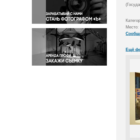
Правосудие
(Госуд
Происшествия и конфликты
Религия
Катего
Место:
Светская жизнь
Сообщ
Спорт
Экология
Ещё ф
Экономика и бизнес