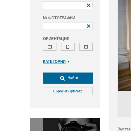
№ ФОТОГРАФИИ
ОРИЕНТАЦИЯ
КАТЕГОРИИ
Армия и ВПК
Досуг, туризм и отдых
Найти
Культура
Медицина
Сбросить фильтр
Наука
Образование
Общество
Окружающая среда
Политика
Выстав