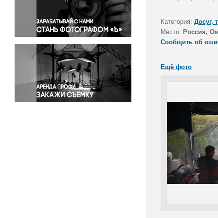
Правосудие
Происшествия и конфликты
Категория:
Досуг, 
Религия
Место:
Россия, Ом
Сообщить об оши
Светская жизнь
Спорт
Ещё фото
Экология
Экономика и бизнес