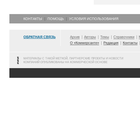
КОНТАКТЫ
ПОМОЩЬ
УСЛОВИЯ ИСПОЛЬЗОВАНИЯ
ОБРАТНАЯ СВЯЗЬ
Архив
Авторы
Темы
Справочники
О «Коммерсанте»
Редакция
Контакты
МАТЕРИАЛЫ С ТАКОЙ МЕТКОЙ, ПАРТНЕРСКИЕ ПРОЕКТЫ И НОВОСТИ
КОМПАНИЙ ОПУБЛИКОВАНЫ НА КОММЕРЧЕСКОЙ ОСНОВЕ