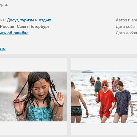
урга.
рия:
Досуг, туризм и отдых
Автор и аг
Россия, Санкт-Петербург
Дата собы
ить об ошибке
Дата доба
ото