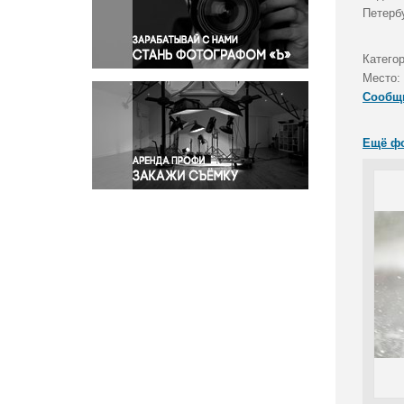
Правосудие
Петерб
Происшествия и конфликты
Религия
Катего
Место:
Светская жизнь
Сообщ
Спорт
Экология
Ещё ф
Экономика и бизнес