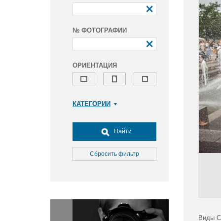
№ ФОТОГРАФИИ
ОРИЕНТАЦИЯ
КАТЕГОРИИ
Армия и ВПК
Досуг, туризм и отдых
Найти
Культура
Медицина
Сбросить фильтр
Наука
Образование
Общество
Окружающая среда
Политика
Виды С