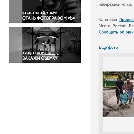
Правосудие
набережной Ялты.
Происшествия и конфликты
Религия
Категория:
Происш
Место:
Россия, Р
Светская жизнь
Сообщить об оши
Спорт
Экология
Ещё фото
Экономика и бизнес