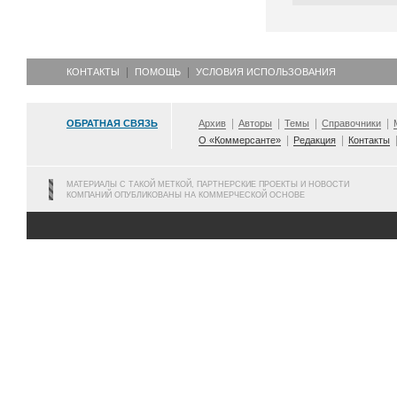
КОНТАКТЫ
ПОМОЩЬ
УСЛОВИЯ ИСПОЛЬЗОВАНИЯ
ОБРАТНАЯ СВЯЗЬ
Архив
Авторы
Темы
Справочники
О «Коммерсанте»
Редакция
Контакты
МАТЕРИАЛЫ С ТАКОЙ МЕТКОЙ, ПАРТНЕРСКИЕ ПРОЕКТЫ И НОВОСТИ
КОМПАНИЙ ОПУБЛИКОВАНЫ НА КОММЕРЧЕСКОЙ ОСНОВЕ