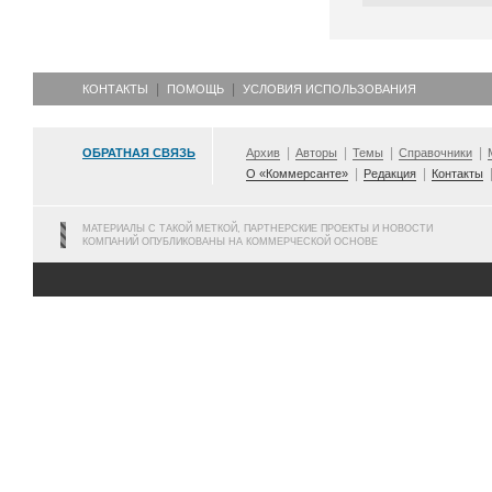
КОНТАКТЫ
ПОМОЩЬ
УСЛОВИЯ ИСПОЛЬЗОВАНИЯ
ОБРАТНАЯ СВЯЗЬ
Архив
Авторы
Темы
Справочники
О «Коммерсанте»
Редакция
Контакты
МАТЕРИАЛЫ С ТАКОЙ МЕТКОЙ, ПАРТНЕРСКИЕ ПРОЕКТЫ И НОВОСТИ
КОМПАНИЙ ОПУБЛИКОВАНЫ НА КОММЕРЧЕСКОЙ ОСНОВЕ