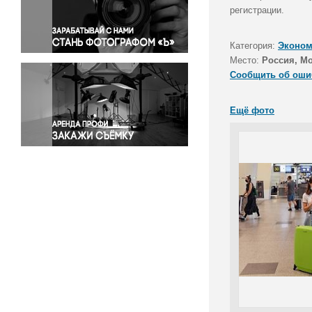
Правосудие
регистрации.
Происшествия и конфликты
Религия
Категория:
Эконом
Место:
Россия, М
Светская жизнь
Сообщить об оши
Спорт
Экология
Ещё фото
Экономика и бизнес