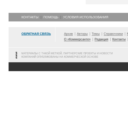
КОНТАКТЫ
ПОМОЩЬ
УСЛОВИЯ ИСПОЛЬЗОВАНИЯ
ОБРАТНАЯ СВЯЗЬ
Архив
Авторы
Темы
Справочники
О «Коммерсанте»
Редакция
Контакты
МАТЕРИАЛЫ С ТАКОЙ МЕТКОЙ, ПАРТНЕРСКИЕ ПРОЕКТЫ И НОВОСТИ
КОМПАНИЙ ОПУБЛИКОВАНЫ НА КОММЕРЧЕСКОЙ ОСНОВЕ