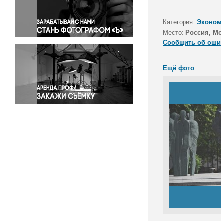
Правосудие
Происшествия и конфликты
Категория:
Эконом
Религия
Место:
Россия, М
Сообщить об оши
Светская жизнь
Спорт
Ещё фото
Экология
Экономика и бизнес