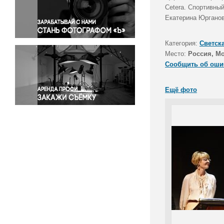
Правосудие
Cetera. Спортивны
Екатерина Юрганов
Происшествия и конфликты
Религия
Категория:
Светск
Светская жизнь
Место:
Россия, М
Спорт
Сообщить об оши
Экология
Экономика и бизнес
Ещё фото