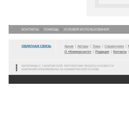
КОНТАКТЫ
ПОМОЩЬ
УСЛОВИЯ ИСПОЛЬЗОВАНИЯ
ОБРАТНАЯ СВЯЗЬ
Архив
Авторы
Темы
Справочники
О «Коммерсанте»
Редакция
Контакты
МАТЕРИАЛЫ С ТАКОЙ МЕТКОЙ, ПАРТНЕРСКИЕ ПРОЕКТЫ И НОВОСТИ
КОМПАНИЙ ОПУБЛИКОВАНЫ НА КОММЕРЧЕСКОЙ ОСНОВЕ