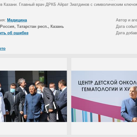
 в Казани. Главный врач ДРКБ Айрат Зиатдинов с символическим ключо
рия:
Медицина
Автор и аг
Россия, Татарстан респ., Казань
Дата собы
ить об ошибке
Дата доба
ото