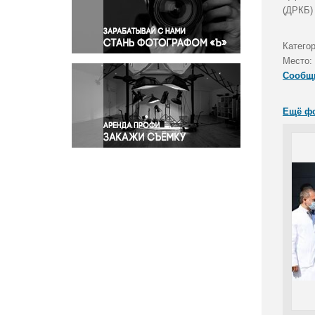
Правосудие
(ДРКБ)
Происшествия и конфликты
Религия
Катего
Место:
Светская жизнь
Сообщ
Спорт
Экология
Ещё ф
Экономика и бизнес