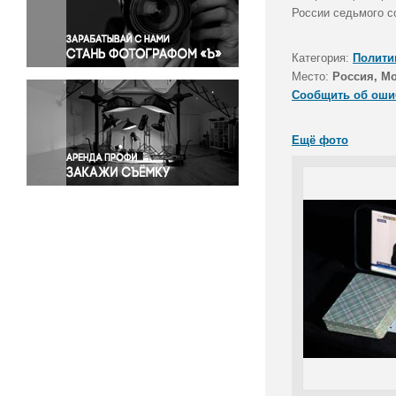
Правосудие
России седьмого с
Происшествия и конфликты
Религия
Категория:
Полити
Место:
Россия, М
Светская жизнь
Сообщить об оши
Спорт
Экология
Ещё фото
Экономика и бизнес