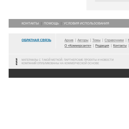
КОНТАКТЫ
ПОМОЩЬ
УСЛОВИЯ ИСПОЛЬЗОВАНИЯ
ОБРАТНАЯ СВЯЗЬ
Архив
Авторы
Темы
Справочники
О «Коммерсанте»
Редакция
Контакты
МАТЕРИАЛЫ С ТАКОЙ МЕТКОЙ, ПАРТНЕРСКИЕ ПРОЕКТЫ И НОВОСТИ
КОМПАНИЙ ОПУБЛИКОВАНЫ НА КОММЕРЧЕСКОЙ ОСНОВЕ