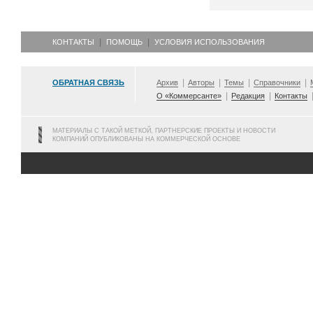
КОНТАКТЫ
ПОМОЩЬ
УСЛОВИЯ ИСПОЛЬЗОВАНИЯ
ОБРАТНАЯ СВЯЗЬ
Архив
Авторы
Темы
Справочники
О «Коммерсанте»
Редакция
Контакты
МАТЕРИАЛЫ С ТАКОЙ МЕТКОЙ, ПАРТНЕРСКИЕ ПРОЕКТЫ И НОВОСТИ
КОМПАНИЙ ОПУБЛИКОВАНЫ НА КОММЕРЧЕСКОЙ ОСНОВЕ