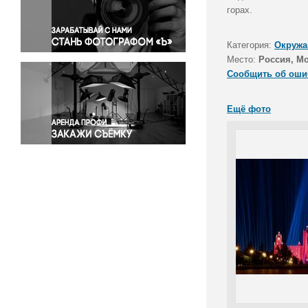
Правосудие
горах.
Происшествия и конфликты
Религия
Категория:
Окружа
Место:
Россия, М
Светская жизнь
Сообщить об оши
Спорт
Экология
Ещё фото
Экономика и бизнес