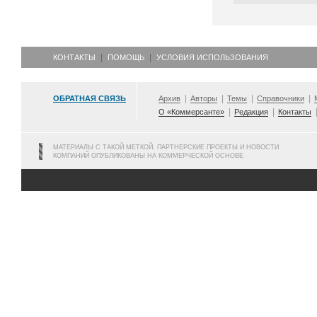
КОНТАКТЫ
ПОМОЩЬ
УСЛОВИЯ ИСПОЛЬЗОВАНИЯ
ОБРАТНАЯ СВЯЗЬ
Архив
Авторы
Темы
Справочники
О «Коммерсанте»
Редакция
Контакты
МАТЕРИАЛЫ С ТАКОЙ МЕТКОЙ, ПАРТНЕРСКИЕ ПРОЕКТЫ И НОВОСТИ
КОМПАНИЙ ОПУБЛИКОВАНЫ НА КОММЕРЧЕСКОЙ ОСНОВЕ