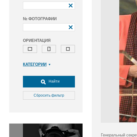
№ ФОТОГРАФИИ
ОРИЕНТАЦИЯ
КАТЕГОРИИ
Армия и ВПК
Досуг, туризм и отдых
Найти
Культура
Медицина
Сбросить фильтр
Наука
Образование
Общество
Окружающая среда
Политика
Генеральный секре