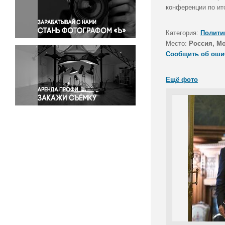
Правосудие
конференции по ит
Происшествия и конфликты
Религия
Категория:
Полити
Место:
Россия, М
Светская жизнь
Сообщить об оши
Спорт
Экология
Ещё фото
Экономика и бизнес