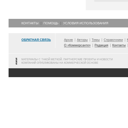
КОНТАКТЫ
ПОМОЩЬ
УСЛОВИЯ ИСПОЛЬЗОВАНИЯ
ОБРАТНАЯ СВЯЗЬ
Архив
Авторы
Темы
Справочники
О «Коммерсанте»
Редакция
Контакты
МАТЕРИАЛЫ С ТАКОЙ МЕТКОЙ, ПАРТНЕРСКИЕ ПРОЕКТЫ И НОВОСТИ
КОМПАНИЙ ОПУБЛИКОВАНЫ НА КОММЕРЧЕСКОЙ ОСНОВЕ