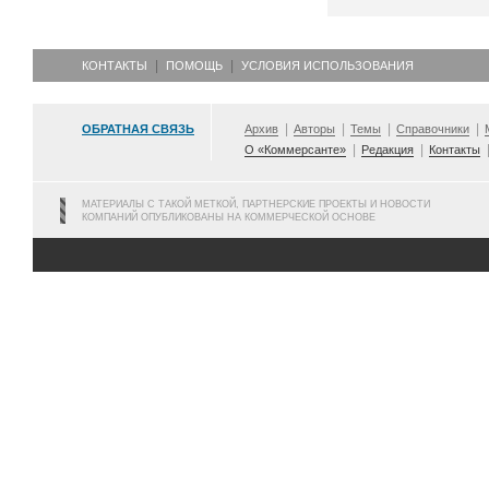
КОНТАКТЫ
ПОМОЩЬ
УСЛОВИЯ ИСПОЛЬЗОВАНИЯ
ОБРАТНАЯ СВЯЗЬ
Архив
Авторы
Темы
Справочники
О «Коммерсанте»
Редакция
Контакты
МАТЕРИАЛЫ С ТАКОЙ МЕТКОЙ, ПАРТНЕРСКИЕ ПРОЕКТЫ И НОВОСТИ
КОМПАНИЙ ОПУБЛИКОВАНЫ НА КОММЕРЧЕСКОЙ ОСНОВЕ