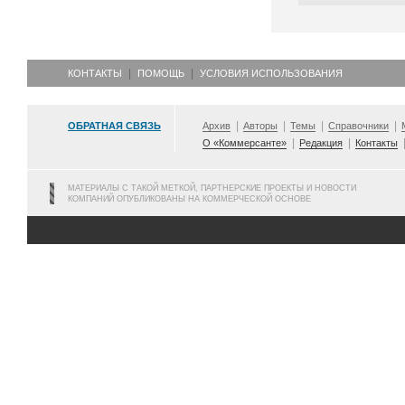
КОНТАКТЫ
ПОМОЩЬ
УСЛОВИЯ ИСПОЛЬЗОВАНИЯ
ОБРАТНАЯ СВЯЗЬ
Архив
Авторы
Темы
Справочники
О «Коммерсанте»
Редакция
Контакты
МАТЕРИАЛЫ С ТАКОЙ МЕТКОЙ, ПАРТНЕРСКИЕ ПРОЕКТЫ И НОВОСТИ
КОМПАНИЙ ОПУБЛИКОВАНЫ НА КОММЕРЧЕСКОЙ ОСНОВЕ