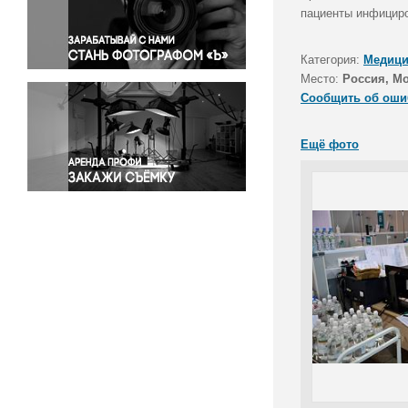
Правосудие
пациенты инфициро
Происшествия и конфликты
Религия
Категория:
Медици
Место:
Россия, М
Светская жизнь
Сообщить об оши
Спорт
Экология
Ещё фото
Экономика и бизнес