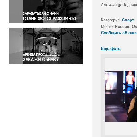
Правосудие
Александр Подарив
Происшествия и конфликты
Религия
Категория:
Спорт
Место:
Россия, Ом
Светская жизнь
Сообщить об оши
Спорт
Экология
Ещё фото
Экономика и бизнес