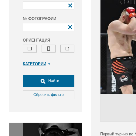
№ ФОТОГРАФИИ
ОРИЕНТАЦИЯ
КАТЕГОРИИ
Армия и ВПК
Досуг, туризм и отдых
Найти
Культура
Медицина
Сбросить фильтр
Наука
Образование
Общество
Окружающая среда
Политика
Первый турнир по 