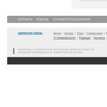
КОНТАКТЫ
ПОМОЩЬ
УСЛОВИЯ ИСПОЛЬЗОВАНИЯ
ОБРАТНАЯ СВЯЗЬ
Архив
Авторы
Темы
Справочники
О «Коммерсанте»
Редакция
Контакты
МАТЕРИАЛЫ С ТАКОЙ МЕТКОЙ, ПАРТНЕРСКИЕ ПРОЕКТЫ И НОВОСТИ
КОМПАНИЙ ОПУБЛИКОВАНЫ НА КОММЕРЧЕСКОЙ ОСНОВЕ