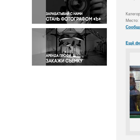
Правосудие
Происшествия и конфликты
Катего
Религия
Место:
Сообщ
Светская жизнь
Спорт
Ещё ф
Экология
Экономика и бизнес