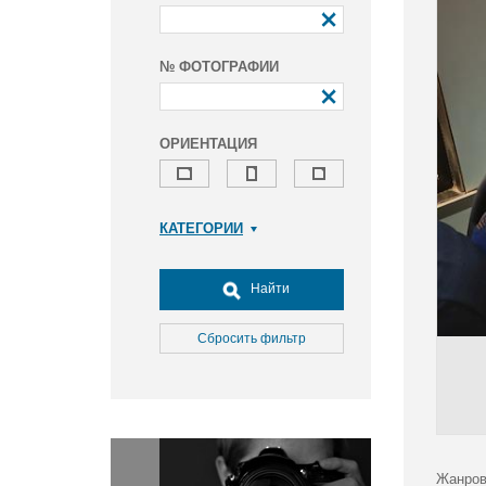
№ ФОТОГРАФИИ
ОРИЕНТАЦИЯ
КАТЕГОРИИ
Армия и ВПК
Досуг, туризм и отдых
Найти
Культура
Медицина
Сбросить фильтр
Наука
Образование
Общество
Окружающая среда
Политика
Жанров