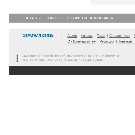
КОНТАКТЫ
ПОМОЩЬ
УСЛОВИЯ ИСПОЛЬЗОВАНИЯ
ОБРАТНАЯ СВЯЗЬ
Архив
Авторы
Темы
Справочники
О «Коммерсанте»
Редакция
Контакты
МАТЕРИАЛЫ С ТАКОЙ МЕТКОЙ, ПАРТНЕРСКИЕ ПРОЕКТЫ И НОВОСТИ
КОМПАНИЙ ОПУБЛИКОВАНЫ НА КОММЕРЧЕСКОЙ ОСНОВЕ