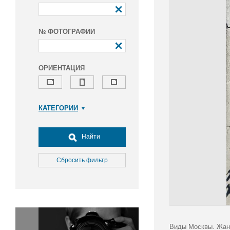
№ ФОТОГРАФИИ
ОРИЕНТАЦИЯ
КАТЕГОРИИ
Армия и ВПК
Досуг, туризм и отдых
Найти
Культура
Медицина
Сбросить фильтр
Наука
Образование
Общество
Окружающая среда
Политика
Виды Москвы. Жанр