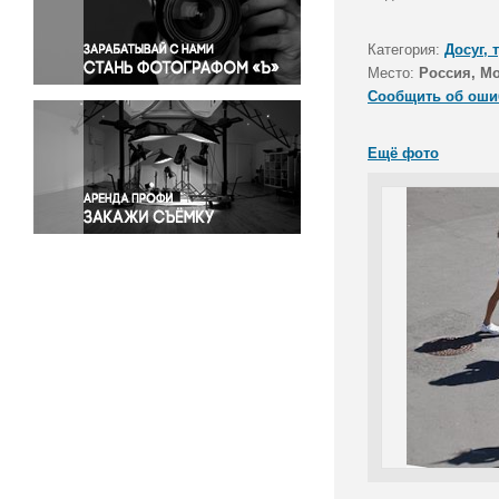
Правосудие
Происшествия и конфликты
Категория:
Досуг, 
Религия
Место:
Россия, М
Сообщить об оши
Светская жизнь
Спорт
Ещё фото
Экология
Экономика и бизнес