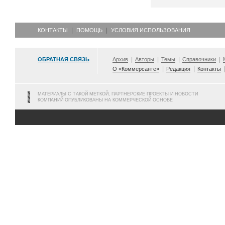
КОНТАКТЫ
ПОМОЩЬ
УСЛОВИЯ ИСПОЛЬЗОВАНИЯ
ОБРАТНАЯ СВЯЗЬ
Архив
Авторы
Темы
Справочники
О «Коммерсанте»
Редакция
Контакты
МАТЕРИАЛЫ С ТАКОЙ МЕТКОЙ, ПАРТНЕРСКИЕ ПРОЕКТЫ И НОВОСТИ
КОМПАНИЙ ОПУБЛИКОВАНЫ НА КОММЕРЧЕСКОЙ ОСНОВЕ