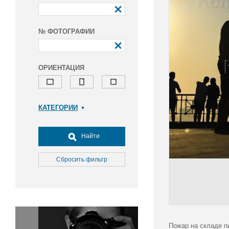
№ ФОТОГРАФИИ
ОРИЕНТАЦИЯ
КАТЕГОРИИ
Армия и ВПК
Досуг, туризм и отдых
Найти
Культура
Медицина
Сбросить фильтр
Наука
Образование
Общество
Окружающая среда
Политика
Пожар на складе п