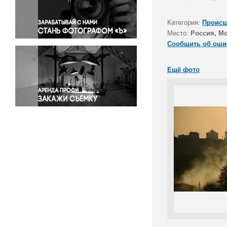
Правосудие
Происшествия и конфликты
Категория:
Происш
Религия
Место:
Россия, М
Сообщить об оши
Светская жизнь
Спорт
Ещё фото
Экология
Экономика и бизнес