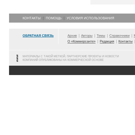
КОНТАКТЫ
ПОМОЩЬ
УСЛОВИЯ ИСПОЛЬЗОВАНИЯ
ОБРАТНАЯ СВЯЗЬ
Архив
Авторы
Темы
Справочники
О «Коммерсанте»
Редакция
Контакты
МАТЕРИАЛЫ С ТАКОЙ МЕТКОЙ, ПАРТНЕРСКИЕ ПРОЕКТЫ И НОВОСТИ
КОМПАНИЙ ОПУБЛИКОВАНЫ НА КОММЕРЧЕСКОЙ ОСНОВЕ