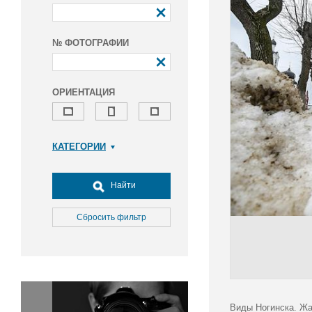
№ ФОТОГРАФИИ
ОРИЕНТАЦИЯ
КАТЕГОРИИ
Армия и ВПК
Досуг, туризм и отдых
Найти
Культура
Медицина
Сбросить фильтр
Наука
Образование
Общество
Окружающая среда
Политика
Виды Ногинска. Ж