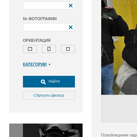
№ ФОТОГРАФИИ
ОРИЕНТАЦИЯ
КАТЕГОРИИ
Армия и ВПК
Досуг, туризм и отдых
Найти
Культура
Медицина
Сбросить фильтр
Наука
Образование
Общество
Окружающая среда
Политика
Освобождение заде