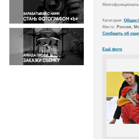
Правосудие
Многофункциональн
Происшествия и конфликты
Религия
Категория:
Общест
Место:
Россия, М
Светская жизнь
Сообщить об оши
Спорт
Экология
Ещё фото
Экономика и бизнес