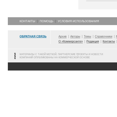
КОНТАКТЫ
ПОМОЩЬ
УСЛОВИЯ ИСПОЛЬЗОВАНИЯ
ОБРАТНАЯ СВЯЗЬ
Архив
Авторы
Темы
Справочники
О «Коммерсанте»
Редакция
Контакты
МАТЕРИАЛЫ С ТАКОЙ МЕТКОЙ, ПАРТНЕРСКИЕ ПРОЕКТЫ И НОВОСТИ
КОМПАНИЙ ОПУБЛИКОВАНЫ НА КОММЕРЧЕСКОЙ ОСНОВЕ