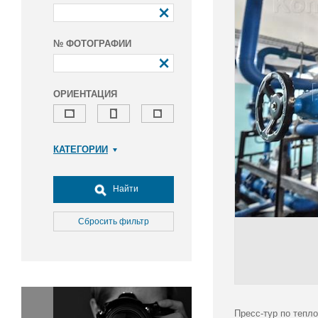
№ ФОТОГРАФИИ
ОРИЕНТАЦИЯ
КАТЕГОРИИ
Армия и ВПК
Досуг, туризм и отдых
Найти
Культура
Медицина
Сбросить фильтр
Наука
Образование
Общество
Окружающая среда
Политика
Пресс-тур по тепл