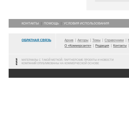
КОНТАКТЫ
ПОМОЩЬ
УСЛОВИЯ ИСПОЛЬЗОВАНИЯ
ОБРАТНАЯ СВЯЗЬ
Архив
Авторы
Темы
Справочники
О «Коммерсанте»
Редакция
Контакты
МАТЕРИАЛЫ С ТАКОЙ МЕТКОЙ, ПАРТНЕРСКИЕ ПРОЕКТЫ И НОВОСТИ
КОМПАНИЙ ОПУБЛИКОВАНЫ НА КОММЕРЧЕСКОЙ ОСНОВЕ