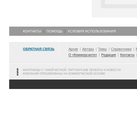
КОНТАКТЫ
ПОМОЩЬ
УСЛОВИЯ ИСПОЛЬЗОВАНИЯ
ОБРАТНАЯ СВЯЗЬ
Архив
Авторы
Темы
Справочники
О «Коммерсанте»
Редакция
Контакты
МАТЕРИАЛЫ С ТАКОЙ МЕТКОЙ, ПАРТНЕРСКИЕ ПРОЕКТЫ И НОВОСТИ
КОМПАНИЙ ОПУБЛИКОВАНЫ НА КОММЕРЧЕСКОЙ ОСНОВЕ