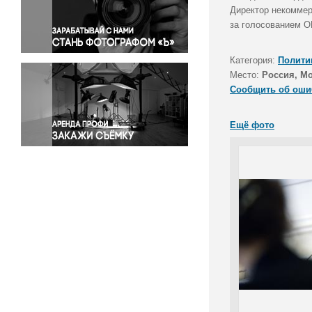
Правосудие
Директор некоммер
за голосованием О
Происшествия и конфликты
Религия
Категория:
Полити
Светская жизнь
Место:
Россия, М
Спорт
Сообщить об оши
Экология
Экономика и бизнес
Ещё фото