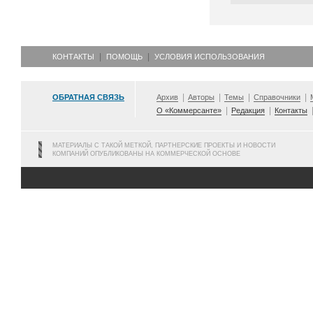
КОНТАКТЫ
ПОМОЩЬ
УСЛОВИЯ ИСПОЛЬЗОВАНИЯ
ОБРАТНАЯ СВЯЗЬ
Архив
Авторы
Темы
Справочники
О «Коммерсанте»
Редакция
Контакты
МАТЕРИАЛЫ С ТАКОЙ МЕТКОЙ, ПАРТНЕРСКИЕ ПРОЕКТЫ И НОВОСТИ
КОМПАНИЙ ОПУБЛИКОВАНЫ НА КОММЕРЧЕСКОЙ ОСНОВЕ