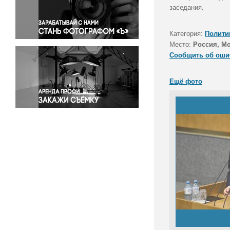
Правосудие
заседания.
Происшествия и конфликты
Религия
Категория:
Полити
Место:
Россия, М
Светская жизнь
Сообщить об оши
Спорт
Экология
Ещё фото
Экономика и бизнес