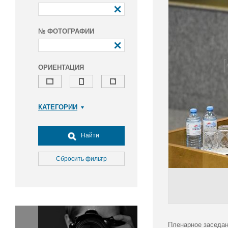
№ ФОТОГРАФИИ
ОРИЕНТАЦИЯ
КАТЕГОРИИ
Армия и ВПК
Досуг, туризм и отдых
Найти
Культура
Медицина
Сбросить фильтр
Наука
Образование
Общество
Окружающая среда
Политика
Пленарное заседан