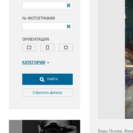
№ ФОТОГРАФИИ
ОРИЕНТАЦИЯ
КАТЕГОРИИ
Армия и ВПК
Досуг, туризм и отдых
Найти
Культура
Медицина
Сбросить фильтр
Наука
Образование
Общество
Окружающая среда
Политика
Виды Пскова. Жанр