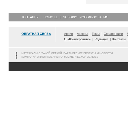
КОНТАКТЫ
ПОМОЩЬ
УСЛОВИЯ ИСПОЛЬЗОВАНИЯ
ОБРАТНАЯ СВЯЗЬ
Архив
Авторы
Темы
Справочники
О «Коммерсанте»
Редакция
Контакты
МАТЕРИАЛЫ С ТАКОЙ МЕТКОЙ, ПАРТНЕРСКИЕ ПРОЕКТЫ И НОВОСТИ
КОМПАНИЙ ОПУБЛИКОВАНЫ НА КОММЕРЧЕСКОЙ ОСНОВЕ