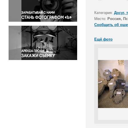
Правосудие
Происшествия и конфликты
Категория:
Досуг, 
Религия
Место:
Россия, Пс
Сообщить об оши
Светская жизнь
Спорт
Ещё фото
Экология
Экономика и бизнес