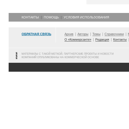
КОНТАКТЫ
ПОМОЩЬ
УСЛОВИЯ ИСПОЛЬЗОВАНИЯ
ОБРАТНАЯ СВЯЗЬ
Архив
Авторы
Темы
Справочники
О «Коммерсанте»
Редакция
Контакты
МАТЕРИАЛЫ С ТАКОЙ МЕТКОЙ, ПАРТНЕРСКИЕ ПРОЕКТЫ И НОВОСТИ
КОМПАНИЙ ОПУБЛИКОВАНЫ НА КОММЕРЧЕСКОЙ ОСНОВЕ