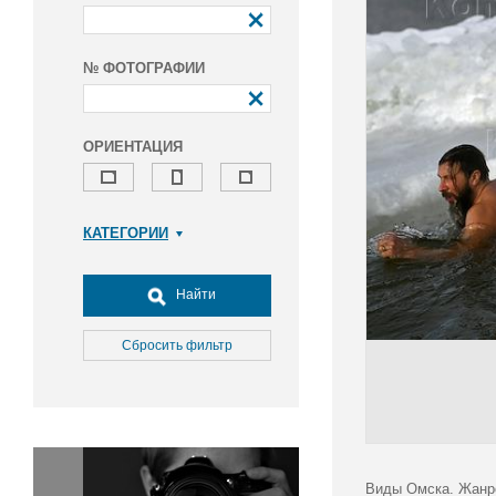
№ ФОТОГРАФИИ
ОРИЕНТАЦИЯ
КАТЕГОРИИ
Армия и ВПК
Досуг, туризм и отдых
Найти
Культура
Медицина
Сбросить фильтр
Наука
Образование
Общество
Окружающая среда
Политика
Виды Омска. Жанро