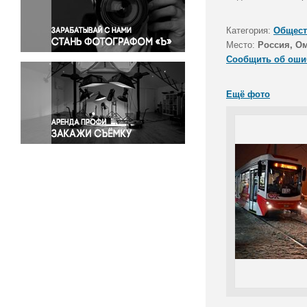
Правосудие
Происшествия и конфликты
Категория:
Общест
Религия
Место:
Россия, Ом
Сообщить об оши
Светская жизнь
Спорт
Ещё фото
Экология
Экономика и бизнес