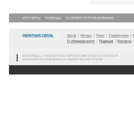
КОНТАКТЫ
ПОМОЩЬ
УСЛОВИЯ ИСПОЛЬЗОВАНИЯ
ОБРАТНАЯ СВЯЗЬ
Архив
Авторы
Темы
Справочники
О «Коммерсанте»
Редакция
Контакты
МАТЕРИАЛЫ С ТАКОЙ МЕТКОЙ, ПАРТНЕРСКИЕ ПРОЕКТЫ И НОВОСТИ
КОМПАНИЙ ОПУБЛИКОВАНЫ НА КОММЕРЧЕСКОЙ ОСНОВЕ