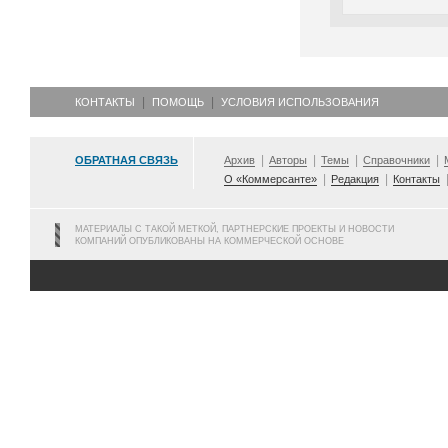
КОНТАКТЫ
ПОМОЩЬ
УСЛОВИЯ ИСПОЛЬЗОВАНИЯ
ОБРАТНАЯ СВЯЗЬ
Архив
Авторы
Темы
Справочники
О «Коммерсанте»
Редакция
Контакты
МАТЕРИАЛЫ С ТАКОЙ МЕТКОЙ, ПАРТНЕРСКИЕ ПРОЕКТЫ И НОВОСТИ
КОМПАНИЙ ОПУБЛИКОВАНЫ НА КОММЕРЧЕСКОЙ ОСНОВЕ