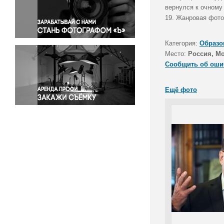
Правосудие
вернулся к очному
19. Жанровая фото
Происшествия и конфликты
Религия
Категория:
Образо
Светская жизнь
Место:
Россия, М
Спорт
Сообщить об оши
Экология
Экономика и бизнес
Ещё фото