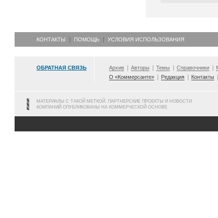
КОНТАКТЫ
ПОМОЩЬ
УСЛОВИЯ ИСПОЛЬЗОВАНИЯ
ОБРАТНАЯ СВЯЗЬ
Архив
Авторы
Темы
Справочники
О «Коммерсанте»
Редакция
Контакты
МАТЕРИАЛЫ С ТАКОЙ МЕТКОЙ, ПАРТНЕРСКИЕ ПРОЕКТЫ И НОВОСТИ
КОМПАНИЙ ОПУБЛИКОВАНЫ НА КОММЕРЧЕСКОЙ ОСНОВЕ