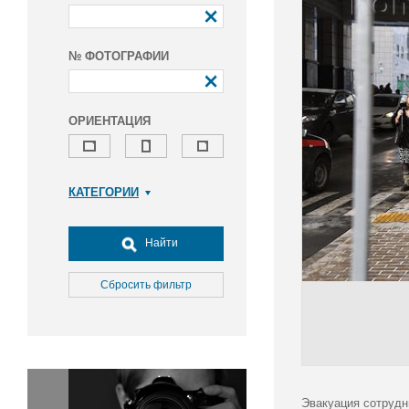
№ ФОТОГРАФИИ
ОРИЕНТАЦИЯ
КАТЕГОРИИ
Армия и ВПК
Досуг, туризм и отдых
Найти
Культура
Медицина
Сбросить фильтр
Наука
Образование
Общество
Окружающая среда
Политика
Эвакуация сотрудн