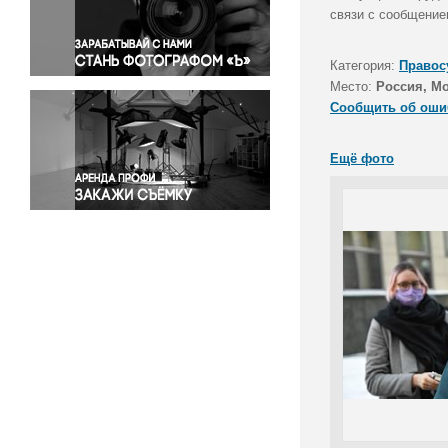
Правосудие
связи с сообщение
Происшествия и конфликты
Религия
Категория:
Правос
Место:
Россия, М
Светская жизнь
Сообщить об оши
Спорт
Экология
Ещё фото
Экономика и бизнес