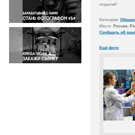
Правосудие
открытий".
Происшествия и конфликты
Религия
Категория:
Образо
Место:
Россия, Р
Светская жизнь
Сообщить об оши
Спорт
Экология
Ещё фото
Экономика и бизнес