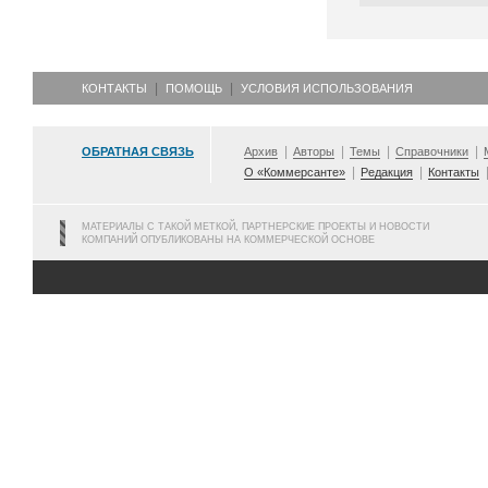
КОНТАКТЫ
ПОМОЩЬ
УСЛОВИЯ ИСПОЛЬЗОВАНИЯ
ОБРАТНАЯ СВЯЗЬ
Архив
Авторы
Темы
Справочники
О «Коммерсанте»
Редакция
Контакты
МАТЕРИАЛЫ С ТАКОЙ МЕТКОЙ, ПАРТНЕРСКИЕ ПРОЕКТЫ И НОВОСТИ
КОМПАНИЙ ОПУБЛИКОВАНЫ НА КОММЕРЧЕСКОЙ ОСНОВЕ