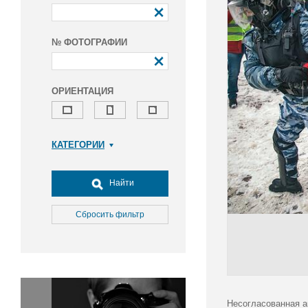
№ ФОТОГРАФИИ
ОРИЕНТАЦИЯ
КАТЕГОРИИ
Армия и ВПК
Досуг, туризм и отдых
Найти
Культура
Медицина
Сбросить фильтр
Наука
Образование
Общество
Окружающая среда
Политика
Несогласованная а