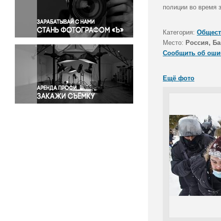
Правосудие
полиции во время 
Происшествия и конфликты
Религия
Категория:
Общест
Место:
Россия, Ба
Светская жизнь
Сообщить об оши
Спорт
Экология
Ещё фото
Экономика и бизнес