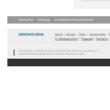
КОНТАКТЫ
ПОМОЩЬ
УСЛОВИЯ ИСПОЛЬЗОВАНИЯ
ОБРАТНАЯ СВЯЗЬ
Архив
Авторы
Темы
Справочники
О «Коммерсанте»
Редакция
Контакты
МАТЕРИАЛЫ С ТАКОЙ МЕТКОЙ, ПАРТНЕРСКИЕ ПРОЕКТЫ И НОВОСТИ
КОМПАНИЙ ОПУБЛИКОВАНЫ НА КОММЕРЧЕСКОЙ ОСНОВЕ